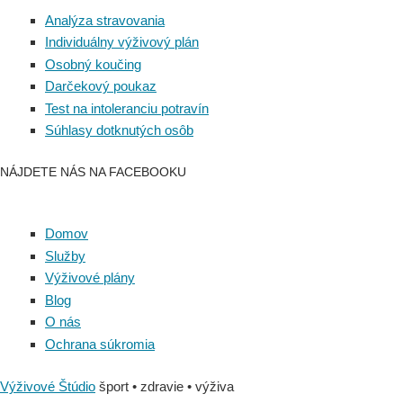
Analýza stravovania
Individuálny výživový plán
Osobný koučing
Darčekový poukaz
Test na intoleranciu potravín
Súhlasy dotknutých osôb
NÁJDETE NÁS NA FACEBOOKU
Domov
Služby
Výživové plány
Blog
O nás
Ochrana súkromia
Výživové Štúdio
šport • zdravie • výživa