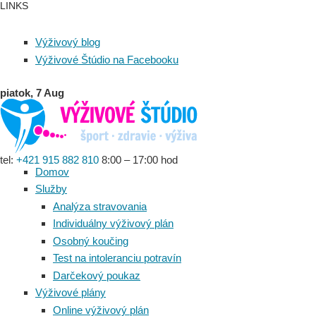
LINKS
Výživový blog
Výživové Štúdio na Facebooku
piatok, 7 Aug
tel:
+421 915 882 810
8:00 – 17:00 hod
Domov
Služby
Analýza stravovania
Individuálny výživový plán
Osobný koučing
Test na intoleranciu potravín
Darčekový poukaz
Výživové plány
Online výživový plán