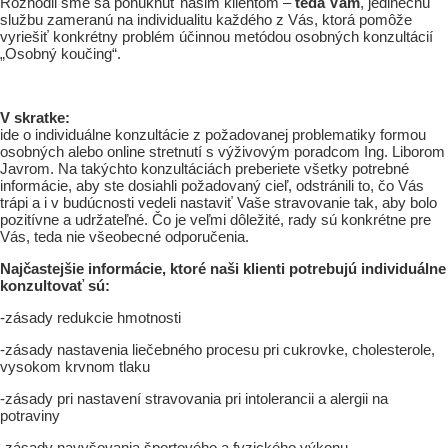
Rozhodli sme sa ponúknuť našim klientom –
teda Vám
, jedinečnú
službu zameranú na individualitu každého z Vás, ktorá pomôže
vyriešiť konkrétny problém účinnou metódou osobných konzultácií
„Osobný koučing“.
V skratke:
ide o individuálne konzultácie z požadovanej problematiky formou
osobných alebo online stretnutí s výživovým poradcom Ing. Liborom
Javrom. Na takýchto konzultáciách preberiete všetky potrebné
informácie, aby ste dosiahli požadovaný cieľ, odstránili to, čo Vás
trápi a i v budúcnosti vedeli nastaviť Vaše stravovanie tak, aby bolo
pozitívne a udržateľné. Čo je veľmi dôležité, rady sú konkrétne pre
Vás, teda nie všeobecné odporučenia.
Najčastejšie informácie, ktoré naši klienti potrebujú individuálne
konzultovať sú:
-zásady redukcie hmotnosti
-zásady nastavenia liečebného procesu pri cukrovke, cholesterole,
vysokom krvnom tlaku
-zásady pri nastavení stravovania pri intolerancii a alergii na
potraviny
-zásady navyšovania športového a fyzického výkonu