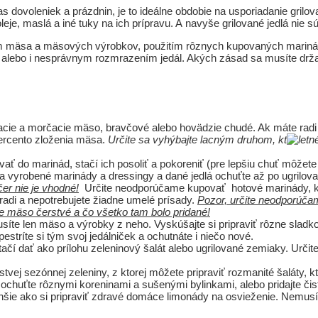
 čas dovoleniek a prázdnin, je to ideálne obdobie na usporiadanie grilo
je, maslá a iné tuky na ich prípravu. A navyše grilované jedlá nie sú
m mäsa a mäsových výrobkov, použitím rôznych kupovaných marinád 
lebo i nesprávnym rozmrazením jedál. Akých zásad sa musíte držať aby
racie a morčacie mäso, bravčové alebo hovädzie chudé. Ak máte radi 
percento zloženia mäsa.
Určite sa vyhýbajte lacným druhom, kt
vať do marinád, stačí ich posoliť a pokoreniť (pre lepšiu chuť môžete
a vyrobené marinády a dressingy a dané jedlá ochuťte až po ugrilova
čer nie je vhodné!
Určite neodporúčame kupovať hotové marinády, kto
radi a nepotrebujete žiadne umelé prísady.
Pozor, určite neodporúča
je mäso čerstvé a čo všetko tam bolo pridané!
síte len mäso a výrobky z neho. Vyskúšajte si pripraviť rôzne sladko
pestríte si tým svoj jedálniček a ochutnáte i niečo nové.
ačí dať ako prílohu zeleninový šalát alebo ugrilované zemiaky. Urči
rstvej sezónnej zeleniny, z ktorej môžete pripraviť rozmanité šaláty, k
ochuťte rôznymi koreninami a sušenými bylinkami, alebo pridajte čistý
chšie ako si pripraviť zdravé domáce limonády na osvieženie. Nemusíte