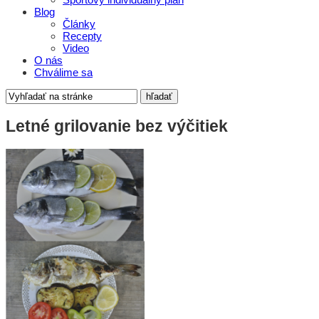
Blog
Články
Recepty
Video
O nás
Chválime sa
Letné grilovanie bez výčitiek