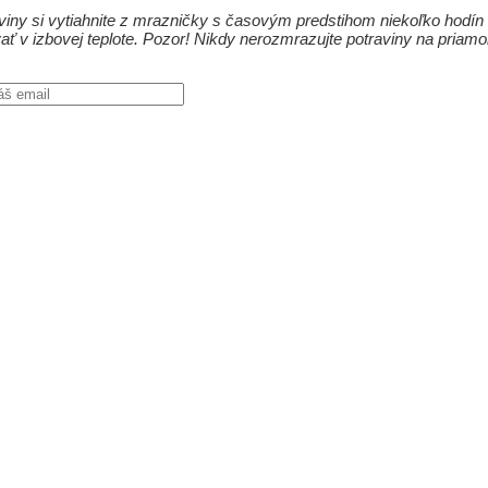
iny si vytiahnite z mrazničky s časovým predstihom niekoľko hodín v
ať v izbovej teplote. Pozor! Nikdy nerozmrazujte potraviny na priam