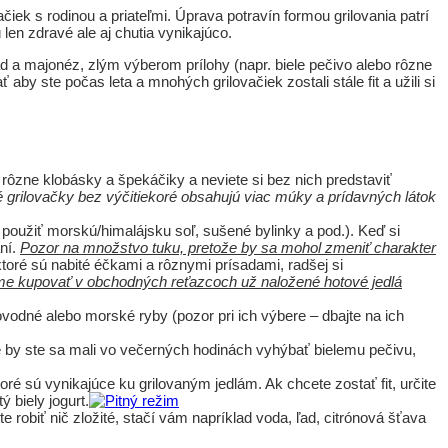
vačiek s rodinou a priateľmi. Úprava potravín formou grilovania patrí
 len zdravé ale aj chutia vynikajúco.
a majonéz, zlým výberom prílohy (napr. biele pečivo alebo rôzne
 ste počas leta a mnohých grilovačiek zostali stále fit a užili si
rôzne klobásky a špekáčiky a neviete si bez nich predstaviť
oré obsahujú viac múky a prídavných látok
 použiť morskú/himalájsku soľ, sušené bylinky a pod.). Keď si
ní.
Pozor na množstvo tuku, pretože by sa mohol zmeniť charakter
ré sú nabité éčkami a rôznymi prísadami, radšej si
me kupovať v obchodných reťazcoch už naložené hotové jedlá
vodné alebo morské ryby (pozor pri ich výbere – dbajte na ich
te by ste sa mali vo večerných hodinách vyhýbať bielemu pečivu,
toré sú vynikajúce ku grilovaným jedlám. Ak chcete zostať fit, určite
 biely jogurt.
 robiť nič zložité, stačí vám napríklad voda, ľad, citrónová šťava