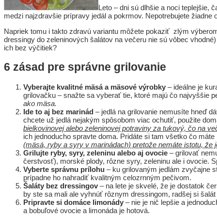
Leto – dni sú dlhšie a noci teplejšie,
medzi najzdravšie prípravy jedál a pokrmov. Nepotrebujete žiadne ole
Napriek tomu i takto zdravú variantu môžete pokaziť zlým výbero
dressingy do zeleninových šalátov na večeru nie sú vôbec vhodné) a
ich bez výčitiek?
6 zásad pre správne grilovanie
Vyberajte kvalitné mäsá a mäsové výrobky
– ideálne je ku
grilovačku – snažte sa vyberať tie, ktoré majú čo najvyššie 
ako mäsa.
Ide to aj bez marinád
– jedlá na grilovanie nemusíte hneď dá
chcete už jedlá nejakým spôsobom viac ochutiť, použite dom
bielkovinovej alebo zeleninovej potraviny za tukový, čo na ve
ich jednoducho spravte doma. Pridáte si tam všetko čo máte 
(mäsá, ryby a syry v marinádach) pretože nemáte istotu, že 
Grilujte ryby, syry, zeleninu alebo aj ovocie
– grilovať nemu
čerstvosť), morské plody, rôzne syry, zeleninu ale i ovocie. S
Vyberte správnu prílohu
– ku grilovaným jedlám zvyčajne st
prípadne ho nahradiť kvalitným celozrnným pečivom.
Šaláty bez dressingov
– na lete je skvelé, že je dostatok če
by ste sa mali ale vyhnúť rôznym dressingom, radšej si šalát 
Pripravte si domáce limonády
– nie je nič lepšie a jednodu
a bobuľové ovocie a limonáda je hotová.