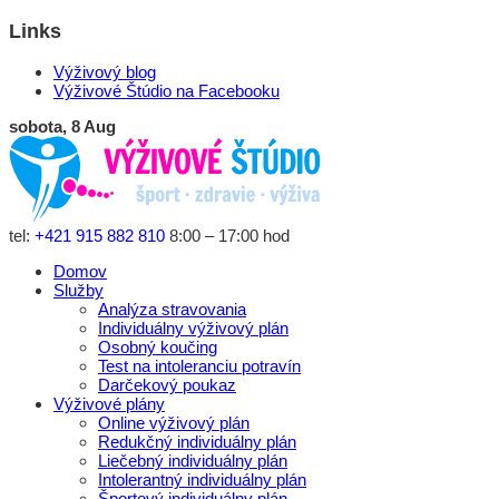
Links
Výživový blog
Výživové Štúdio na Facebooku
sobota, 8 Aug
tel:
+421 915 882 810
8:00 – 17:00 hod
Domov
Služby
Analýza stravovania
Individuálny výživový plán
Osobný koučing
Test na intoleranciu potravín
Darčekový poukaz
Výživové plány
Online výživový plán
Redukčný individuálny plán
Liečebný individuálny plán
Intolerantný individuálny plán
Športový individuálny plán