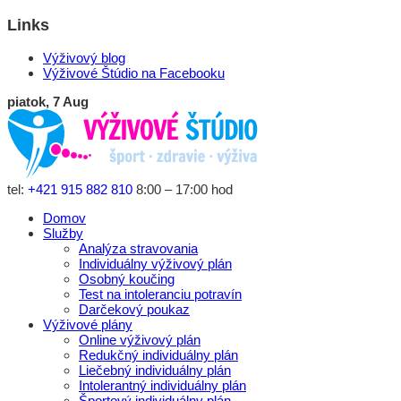
Links
Výživový blog
Výživové Štúdio na Facebooku
piatok, 7 Aug
tel:
+421 915 882 810
8:00 – 17:00 hod
Domov
Služby
Analýza stravovania
Individuálny výživový plán
Osobný koučing
Test na intoleranciu potravín
Darčekový poukaz
Výživové plány
Online výživový plán
Redukčný individuálny plán
Liečebný individuálny plán
Intolerantný individuálny plán
Športový individuálny plán