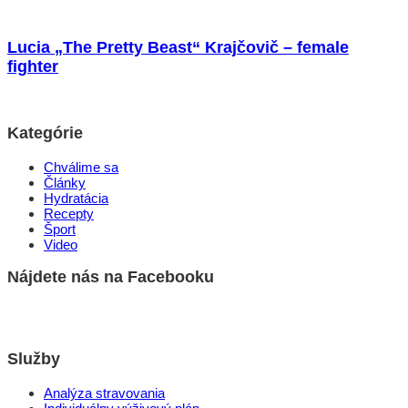
Lucia „The Pretty Beast“ Krajčovič – female
fighter
Kategórie
Chválime sa
Články
Hydratácia
Recepty
Šport
Video
Nájdete nás na Facebooku
Služby
Analýza stravovania