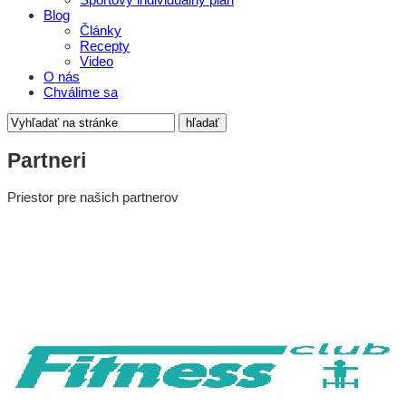
Blog
Články
Recepty
Video
O nás
Chválime sa
Partneri
Priestor pre našich partnerov