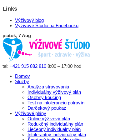
Links
Výživový blog
Výživové Štúdio na Facebooku
piatok, 7 Aug
tel:
+421 915 882 810
8:00 – 17:00 hod
Domov
Služby
Analýza stravovania
Individuálny výživový plán
Osobný koučing
Test na intoleranciu potravín
Darčekový poukaz
Výživové plány
Online výživový plán
Redukčný individuálny plán
Liečebný individuálny plán
Intolerantný individuálny plán
Športový individuálny plán