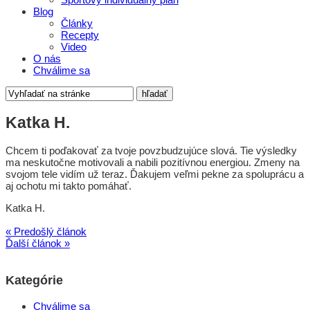
Blog
Články
Recepty
Video
O nás
Chválime sa
Katka H.
Chcem ti poďakovať za tvoje povzbudzujúce slová. Tie výsledky
ma neskutočne motivovali a nabili pozitívnou energiou. Zmeny na
svojom tele vidím už teraz. Ďakujem veľmi pekne za spoluprácu a
aj ochotu mi takto pomáhať.
Katka H.
« Predošlý článok
Ďalší článok »
Kategórie
Chválime sa