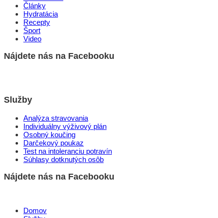
Články
Hydratácia
Recepty
Šport
Video
Nájdete nás na Facebooku
Služby
Analýza stravovania
Individuálny výživový plán
Osobný koučing
Darčekový poukaz
Test na intoleranciu potravín
Súhlasy dotknutých osôb
Nájdete nás na Facebooku
Domov