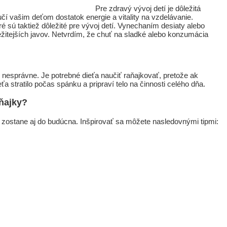
tí je dôležitá
čí vašim deťom dostatok energie a vitality na vzdelávanie.
ré sú taktiež dôležité pre vývoj detí. Vynechaním desiaty alebo
ežitejších javov. Netvrdím, že chuť na sladké alebo konzumácia
e nesprávne. Je potrebné dieťa naučiť raňajkovať, pretože ak
a stratilo počas spánku a pripraví telo na činnosti celého dňa.
ňajky?
k im zostane aj do budúcna. Inšpirovať sa môžete nasledovnými tipmi: