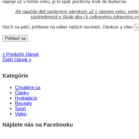
nápoje už v tomto veku, je to opäť pozitívny krok do budúcna.
Ak naučíte deti správnym návykom už v rannom veku, verte, že
sústredenosti v škole ako i k celkovému zdravému výv
Nech sa páči, prihláste na odber našich noviniek, článkov a zliav
« Predošlý článok
Ďalší článok »
Kategórie
Chválime sa
Články
Hydratácia
Recepty
Šport
Video
Nájdete nás na Facebooku