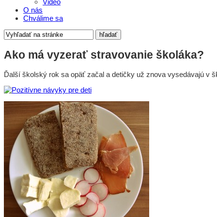
Video
O nás
Chválime sa
Ako má vyzerať stravovanie školáka?
Ďalší školský rok sa opäť začal a detičky už znova vysedávajú v š