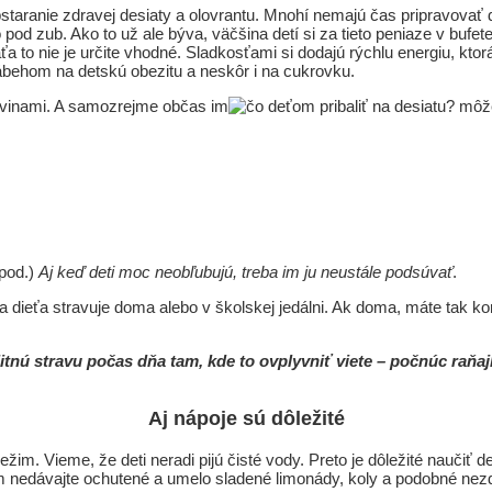
taranie zdravej desiaty a olovrantu. Mnohí nemajú čas pripravovať d
pod zub. Ako to už ale býva, väčšina detí si za tieto peniaze v bufete
ťaťa to nie je určite vhodné. Sladkosťami si dodajú rýchlu energiu, kto
nábehom na detskú obezitu a neskôr i na cukrovku.
ravinami. A samozrejme občas im
môžet
 pod.)
Aj keď deti moc neobľubujú, treba im ju neustále podsúvať
.
a dieťa stravuje doma alebo v školskej jedálni. Ak doma, máte tak kon
alitnú stravu počas dňa tam, kde to ovplyvniť viete – počnúc raň
Aj nápoje sú dôležité
ežim. Vieme, že deti neradi pijú čisté vody. Preto je dôležité naučiť 
 im nedávajte ochutené a umelo sladené limonády, koly a podobné nez