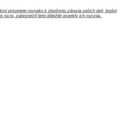
mi prispejete rovnako k zlepšeniu zdravia vašich detí, lepšej
na to, zabezpečiť tieto dôležité aspekty ich rozvoja.