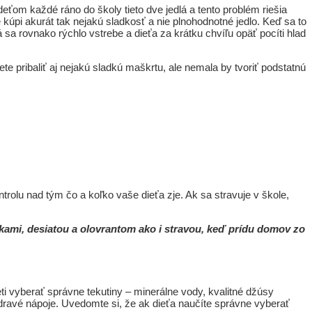
eťom každé ráno do školy tieto dve jedlá a tento problém riešia
 kúpi akurát tak nejakú sladkosť a nie plnohodnotné jedlo. Keď sa to
rá sa rovnako rýchlo vstrebe a dieťa za krátku chvíľu opäť pocíti hlad
e pribaliť aj nejakú sladkú maškrtu, ale nemala by tvoriť podstatnú
trolu nad tým čo a koľko vaše dieťa zje. Ak sa stravuje v škole,
ajkami, desiatou a olovrantom ako i stravou, keď prídu domov zo
deti vyberať správne tekutiny – minerálne vody, kvalitné džúsy
dravé nápoje. Uvedomte si, že ak dieťa naučíte správne vyberať