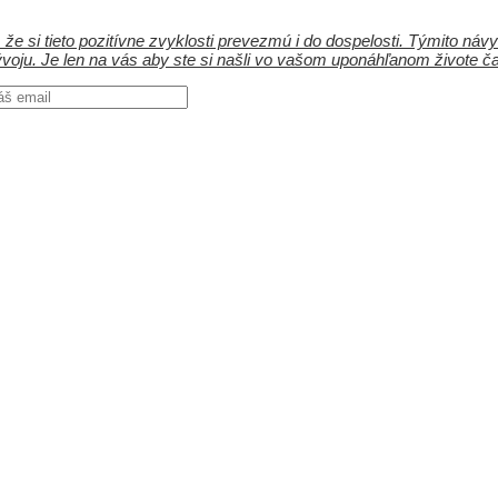
 si tieto pozitívne zvyklosti prevezmú i do dospelosti. Týmito návyk
oju. Je len na vás aby ste si našli vo vašom uponáhľanom živote čas 