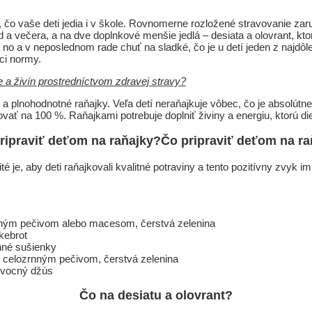
zdravý vývoj de
, čo vaše deti jedia i v škole. Rovnomerne rozložené stravovanie zaru
d a večera, a na dve doplnkové menšie jedlá – desiata a olovrant, kto
o a v neposlednom rade chuť na sladké, čo je u detí jeden z najdôl
mci normy.
 a živín prostredníctvom zdravej stravy?
a plnohodnotné raňajky. Veľa detí neraňajkuje vôbec, čo je absolútn
ť na 100 %. Raňajkami potrebuje doplniť živiny a energiu, ktorú dieť
Čo pripraviť deťom na ra
ité je, aby deti raňajkovali kvalitné potraviny a tento pozitívny zvy
rnným pečivom alebo macesom, čerstvá zelenina
kebrot
rnné sušienky
s celozrnným pečivom, čerstvá zelenina
ovocný džús
Čo na desiatu a olovrant?