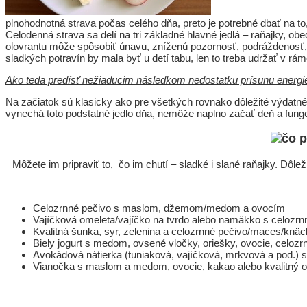
Pre 
plnohodnotná strava počas celého dňa, preto je potrebné dbať na to
Celodenná strava sa delí na tri základné hlavné jedlá – raňajky, obe
olovrantu môže spôsobiť únavu, zníženú pozornosť, podráždenosť, n
sladkých potravín by mala byť u detí tabu, len to treba udržať v rá
Ako teda predísť nežiaducim následkom nedostatku prísunu energie
Na začiatok sú klasicky ako pre všetkých rovnako dôležité výdatné 
vynechá toto podstatné jedlo dňa, nemôže naplno začať deň a fungova
Môžete im pripraviť to, čo im chutí – sladké i slané raňajky. Dôlež
Celozrnné pečivo s maslom, džemom/medom a ovocím
Vajíčková omeleta/vajíčko na tvrdo alebo namäkko s celoz
Kvalitná šunka, syr, zelenina a celozrnné pečivo/maces/knäc
Biely jogurt s medom, ovsené vločky, oriešky, ovocie, celoz
Avokádová nátierka (tuniaková, vajíčková, mrkvová a pod.) 
Vianočka s maslom a medom, ovocie, kakao alebo kvalitný 