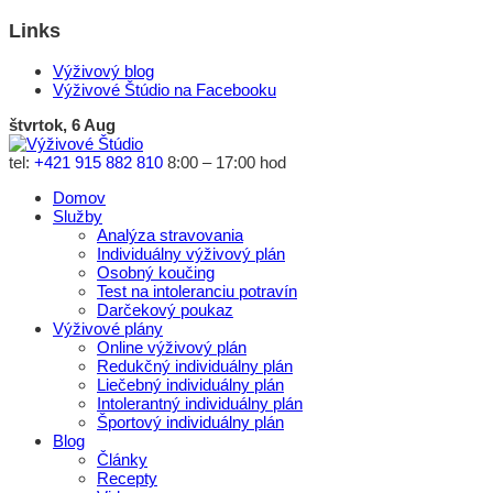
Links
Výživový blog
Výživové Štúdio na Facebooku
štvrtok, 6 Aug
tel:
+421 915 882 810
8:00 – 17:00 hod
Domov
Služby
Analýza stravovania
Individuálny výživový plán
Osobný koučing
Test na intoleranciu potravín
Darčekový poukaz
Výživové plány
Online výživový plán
Redukčný individuálny plán
Liečebný individuálny plán
Intolerantný individuálny plán
Športový individuálny plán
Blog
Články
Recepty