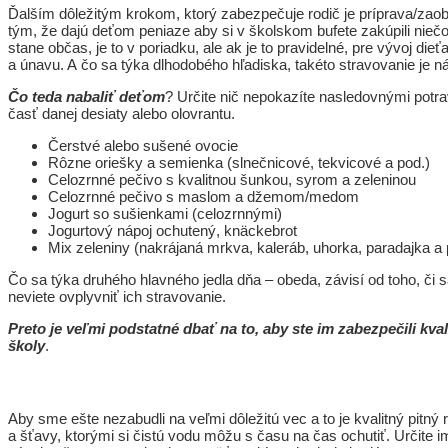
Ďalším dôležitým krokom, ktorý zabezpečuje rodič je príprava/zaobs
tým, že dajú deťom peniaze aby si v školskom bufete zakúpili niečo 
stane občas, je to v poriadku, ale ak je to pravidelné, pre vývoj die
a únavu. A čo sa týka dlhodobého hľadiska, takéto stravovanie je 
Čo teda nabaliť deťom
? Určite nič nepokazíte nasledovnými pot
časť danej desiaty alebo olovrantu.
Čerstvé alebo sušené ovocie
Rôzne oriešky a semienka (slnečnicové, tekvicové a pod.)
Celozrnné pečivo s kvalitnou šunkou, syrom a zeleninou
Celozrnné pečivo s maslom a džemom/medom
Jogurt so sušienkami (celozrnnými)
Jogurtový nápoj ochutený, knäckebrot
Mix zeleniny (nakrájaná mrkva, kaleráb, uhorka, paradajka a
Čo sa týka druhého hlavného jedla dňa – obeda, závisí od toho, či s
neviete ovplyvniť ich stravovanie.
Preto je veľmi podstatné dbať na to, aby ste im zabezpečili kv
školy
.
Aby sme ešte nezabudli na veľmi dôležitú vec a to je kvalitný pitný r
a šťavy, ktorými si čistú vodu môžu s času na čas ochutiť. Určite