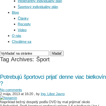
Intolerantný individuálny plán
Športový individuálny plán
Blog
Články
Recepty
Video
O nás
Chválime sa
Tag Archives:
Šport
Potrebujú športovci prijať denne viac bielkovín
?
No comments
2 mája, 2013 at 16:20
, by
Ing. Libor Javro
Napríklad bežný dospelý podľa OVD by mal prijímať okolo
0,8g/kg/deň. Profi športovci preferujú príjem 1,6 g bielkovín / kg /