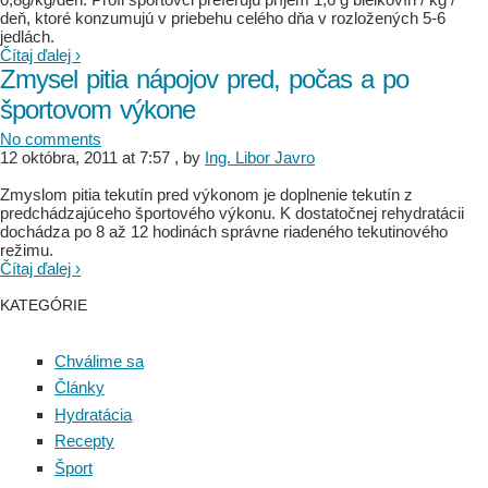
deň, ktoré konzumujú v priebehu celého dňa v rozložených 5-6
jedlách.
Čítaj ďalej ›
Zmysel pitia nápojov pred, počas a po
športovom výkone
No comments
12 októbra, 2011 at 7:57
, by
Ing. Libor Javro
Zmyslom pitia tekutín pred výkonom je doplnenie tekutín z
predchádzajúceho športového výkonu. K dostatočnej rehydratácii
dochádza po 8 až 12 hodinách správne riadeného tekutinového
režimu.
Čítaj ďalej ›
KATEGÓRIE
Chválime sa
Články
Hydratácia
Recepty
Šport