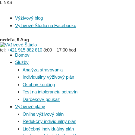
LINKS
Výživový blog
Výživové Štúdio na Facebooku
nedeľa, 9 Aug
tel:
+421 915 882 810
8:00 – 17:00 hod
Domov
Služby
Analýza stravovania
Individuálny výživový plán
Osobný koučing
Test na intoleranciu potravín
Darčekový poukaz
Výživové plány
Online výživový plán
Redukčný individuálny plán
Liečebný individuálny plán